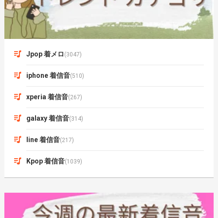
Jpop 着メロ
(3047)
iphone 着信音
(510)
xperia 着信音
(267)
galaxy 着信音
(314)
line 着信音
(217)
Kpop 着信音
(1039)