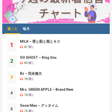
週ごと
毎月
M!LK – 罪と罰と雨とキス
1
87 聞く
GO GHOST – King Gnu
2
83 聞く
Bz – 完全無欠
3
78 聞く
Mrs. GREEN APPLE – Brand New
4
78 聞く
Snow Man – グッタイム
5
76 聞く