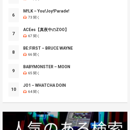
M!LK – You!Joy!Parade!
6
73 聞く
ACEes【真夜中のZOO】
7
67 聞く
BE:FIRST – BRUCE WAYNE
8
66 聞く
BABYMONSTER – MOON
9
65 聞く
JO1 – WHATCHA DOIN
10
64 聞く