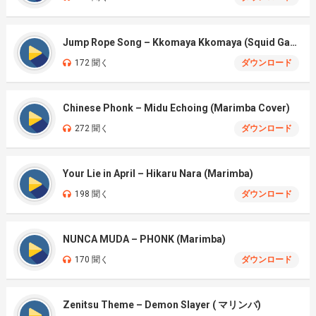
Jump Rope Song – Kkomaya Kkomaya (Squid Game Season 3)
172 聞く
ダウンロード
Chinese Phonk – Midu Echoing (Marimba Cover)
272 聞く
ダウンロード
Your Lie in April – Hikaru Nara (Marimba)
198 聞く
ダウンロード
NUNCA MUDA – PHONK (Marimba)
170 聞く
ダウンロード
Zenitsu Theme – Demon Slayer ( マリンバ)