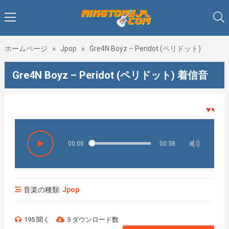
ホームページ
»
Jpop
»
Gre4N Boyz – Peridot (ペリドット)
Gre4N Boyz – Peridot (ペリドット) 着信音
♥♥♥着メ
00:00
00:38
音楽の種類:
Jpop
195 聞く
5 ダウンロード数