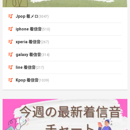
Jpop 着メロ
(3047)
iphone 着信音
(510)
xperia 着信音
(267)
galaxy 着信音
(314)
line 着信音
(217)
Kpop 着信音
(1039)