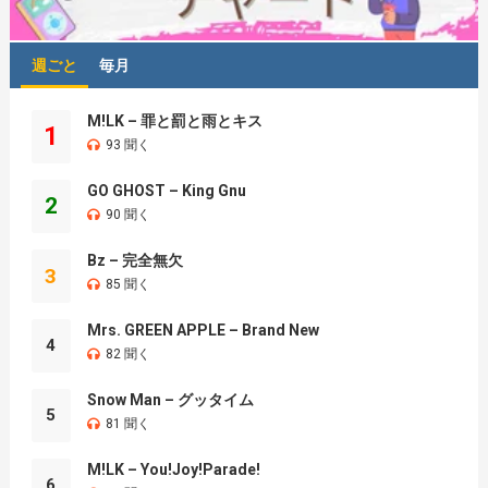
週ごと
毎月
M!LK – 罪と罰と雨とキス
1
93 聞く
GO GHOST – King Gnu
2
90 聞く
Bz – 完全無欠
3
85 聞く
Mrs. GREEN APPLE – Brand New
4
82 聞く
Snow Man – グッタイム
5
81 聞く
M!LK – You!Joy!Parade!
6