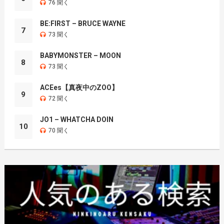
76 聞く
BE:FIRST – BRUCE WAYNE
7
73 聞く
BABYMONSTER – MOON
8
73 聞く
ACEes【真夜中のZOO】
9
72 聞く
JO1 – WHATCHA DOIN
10
70 聞く