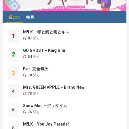
週ごと
毎月
M!LK – 罪と罰と雨とキス
1
87 聞く
GO GHOST – King Gnu
2
84 聞く
Bz – 完全無欠
3
78 聞く
Mrs. GREEN APPLE – Brand New
4
78 聞く
Snow Man – グッタイム
5
76 聞く
M!LK – You!Joy!Parade!
6