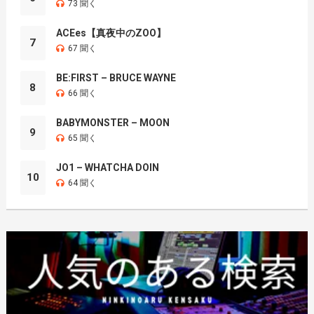
73 聞く
ACEes【真夜中のZOO】
7
67 聞く
BE:FIRST – BRUCE WAYNE
8
66 聞く
BABYMONSTER – MOON
9
65 聞く
JO1 – WHATCHA DOIN
10
64 聞く