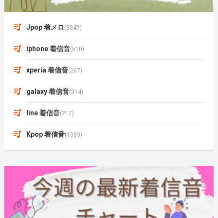
Jpop 着メロ
(3047)
iphone 着信音
(510)
xperia 着信音
(267)
galaxy 着信音
(314)
line 着信音
(217)
Kpop 着信音
(1039)