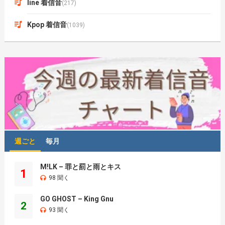
line 着信音
(217)
Kpop 着信音
(1039)
週ごと
毎月
M!LK – 罪と罰と雨とキス
1
98 聞く
GO GHOST – King Gnu
2
93 聞く