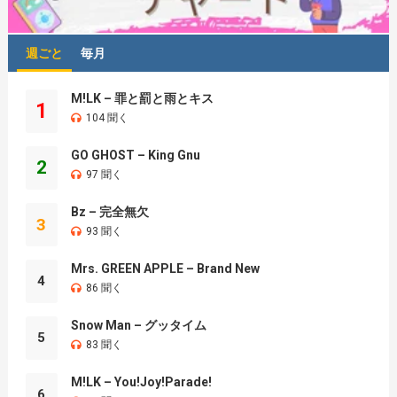
週ごと
毎月
M!LK – 罪と罰と雨とキス
1
104 聞く
GO GHOST – King Gnu
2
97 聞く
Bz – 完全無欠
3
93 聞く
Mrs. GREEN APPLE – Brand New
4
86 聞く
Snow Man – グッタイム
5
83 聞く
M!LK – You!Joy!Parade!
6