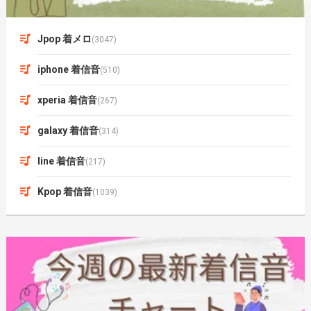
Jpop 着メロ
(3047)
iphone 着信音
(510)
xperia 着信音
(267)
galaxy 着信音
(314)
line 着信音
(217)
Kpop 着信音
(1039)