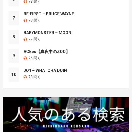
78 聞く
BE:FIRST – BRUCE WAYNE
7
78 聞く
BABYMONSTER – MOON
8
77 聞く
ACEes【真夜中のZOO】
9
76 聞く
JO1 – WHATCHA DOIN
10
73 聞く