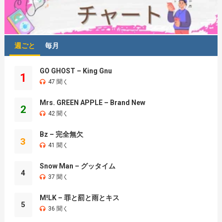
週ごと
毎月
GO GHOST – King Gnu
1
47 聞く
Mrs. GREEN APPLE – Brand New
2
42 聞く
Bz – 完全無欠
3
41 聞く
Snow Man – グッタイム
4
37 聞く
M!LK – 罪と罰と雨とキス
5
36 聞く