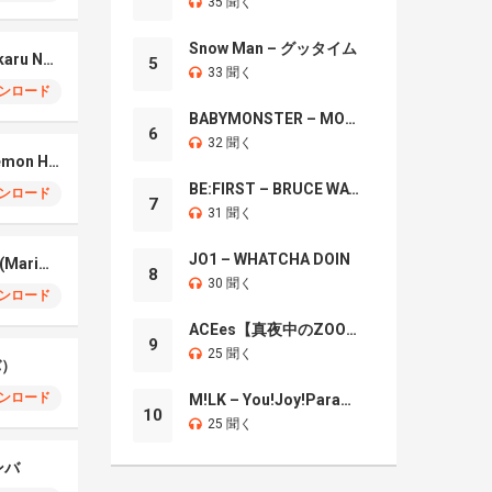
35 聞く
Snow Man – グッタイム
Your Lie in April – Hikaru Nara (Marimba)
5
33 聞く
ンロード
BABYMONSTER – MOON
6
32 聞く
Soda Pop – KPop Demon Hunters (Marimba)
BE:FIRST – BRUCE WAYNE
ンロード
7
31 聞く
JO1 – WHATCHA DOIN
No Batidao – Phonk (Marimba)
8
30 聞く
ンロード
ACEes【真夜中のZOO】
9
25 聞く
バ）
ンロード
M!LK – You!Joy!Parade!
10
25 聞く
ンバ