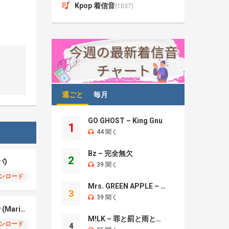
Kpop 着信音
(1037)
週ごと
毎月
GO GHOST – King Gnu
1
44 聞く
Bz – 完全無欠
2
バ)
39 聞く
ンロード
Mrs. GREEN APPLE – Brand New
3
39 聞く
Gusty Garden Galaxy (Marimba)
M!LK – 罪と罰と雨とキス
ンロード
4