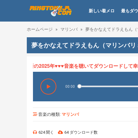
新しい着メロ
最もダ
ホームページ
»
マリンバ
»
夢をかなえてドラえもん（
夢をかなえてドラえもん（マリンバリ
ロHOT、最新の2025年♥♥♥音楽を聴いてダウンロードして幸せ
00:00
音楽の種類:
マリンバ
624 聞く
64 ダウンロード数