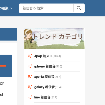
の種類
Jpop 着メロ
(3044)
iphone 着信音
(510)
xperia 着信音
(267)
galaxy 着信音
(314)
line 着信音
(217)