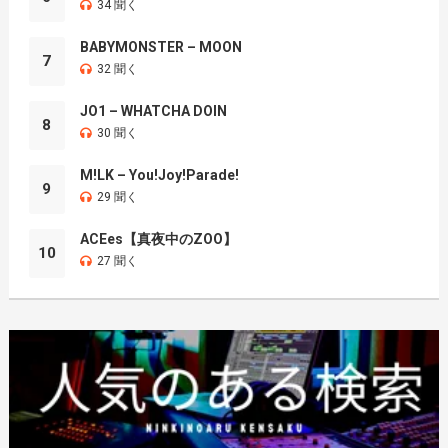
34 聞く
BABYMONSTER – MOON
7
32 聞く
JO1 – WHATCHA DOIN
8
30 聞く
M!LK – You!Joy!Parade!
9
29 聞く
ACEes【真夜中のZOO】
10
27 聞く