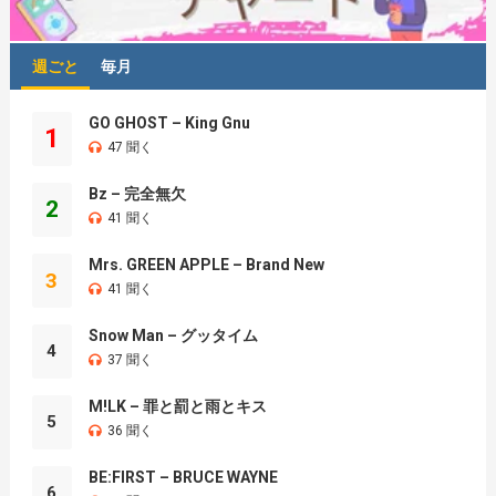
週ごと
毎月
GO GHOST – King Gnu
1
47 聞く
Bz – 完全無欠
2
41 聞く
Mrs. GREEN APPLE – Brand New
3
41 聞く
Snow Man – グッタイム
4
37 聞く
M!LK – 罪と罰と雨とキス
5
36 聞く
BE:FIRST – BRUCE WAYNE
6