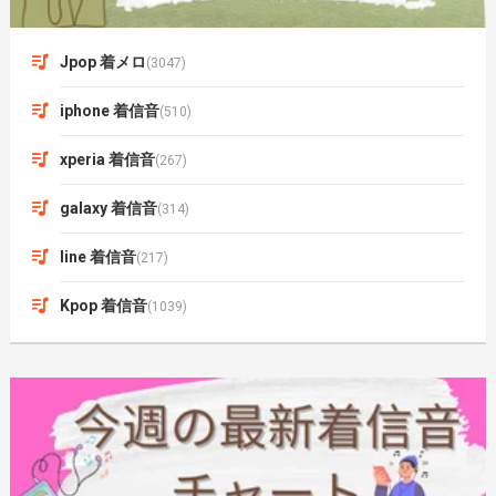
Jpop 着メロ
(3047)
iphone 着信音
(510)
xperia 着信音
(267)
galaxy 着信音
(314)
line 着信音
(217)
Kpop 着信音
(1039)