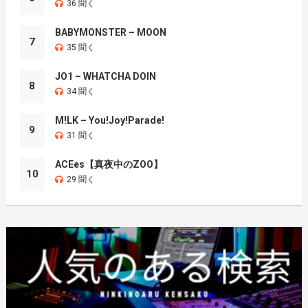
36 聞く
BABYMONSTER – MOON
7
35 聞く
JO1 – WHATCHA DOIN
8
34 聞く
M!LK – You!Joy!Parade!
9
31 聞く
ACEes【真夜中のZOO】
10
29 聞く