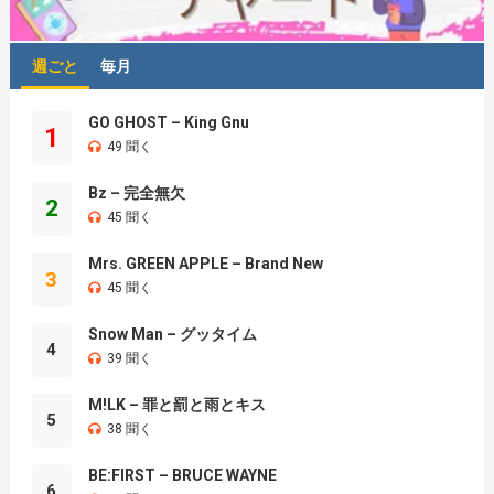
週ごと
毎月
GO GHOST – King Gnu
1
49 聞く
Bz – 完全無欠
2
45 聞く
Mrs. GREEN APPLE – Brand New
3
45 聞く
Snow Man – グッタイム
4
39 聞く
M!LK – 罪と罰と雨とキス
5
38 聞く
BE:FIRST – BRUCE WAYNE
6