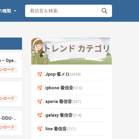
の種類
Pok​É​Mon Red & Blue – Opening Theme (マリンバ)
ンロード
Jpop 着メロ
(3044)
iphone 着信音
(510)
ンロード
xperia 着信音
(267)
galaxy 着信音
(314)
BLACKPINK DDU-DU-DDU-DU Marimba Remix
ンロード
line 着信音
(217)