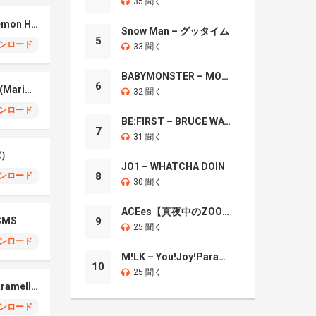
35 聞く
Soda Pop – KPop Demon Hunters (Marimba)
Snow Man – グッタイム
5
ンロード
33 聞く
BABYMONSTER – MOON
6
No Batidao – Phonk (Marimba)
32 聞く
ンロード
BE:FIRST – BRUCE WAYNE
7
31 聞く
バ）
JO1 – WHATCHA DOIN
8
ンロード
30 聞く
ACEes【真夜中のZOO】
MS
9
25 聞く
ンロード
M!LK – You!Joy!Parade!
10
25 聞く
Caramella Girls – Caramelldansen (Marimba)
ンロード