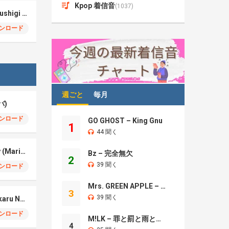
Kpop 着信音
(1037)
Dragon Ball – Makafushigi Adventure (マリンバ)
ンロード
週ごと
毎月
バ)
ンロード
GO GHOST – King Gnu
1
44 聞く
Gusty Garden Galaxy (Marimba)
Bz – 完全無欠
2
39 聞く
ンロード
Mrs. GREEN APPLE – Brand New
3
39 聞く
Your Lie in April – Hikaru Nara (Marimba)
ンロード
M!LK – 罪と罰と雨とキス
4