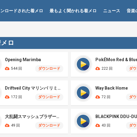
ウンロードされた着メロ
最もよく聞かれる着メロ
ニュース
音楽
着メロ
Opening Marimba
544 回
ダウンロード
222 回
ダウ
Driftveil City マリンバ リミックス
Way Back Home
172 回
ダウンロード
72 回
ダウ
大乱闘スマッシュブラザーズ メレーテーマ マリンバ
49 回
ダウンロード
43 回
ダウ