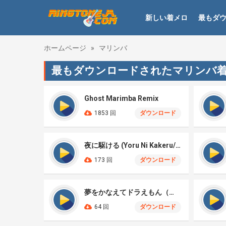
新しい着メロ
最もダ
ホームページ
»
マリンバ
最もダウンロードされたマリンバ
Ghost Marimba Remix
1853 回
ダウンロード
夜に駆ける (Yoru Ni Kakeru/Racing Into The Night) – Yoasobi Marimba
173 回
ダウンロード
夢をかなえてドラえもん（マリンバリミックス）
64 回
ダウンロード