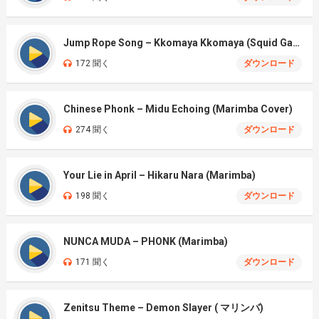
Jump Rope Song – Kkomaya Kkomaya (Squid Game Season 3)
172 聞く
ダウンロード
Chinese Phonk – Midu Echoing (Marimba Cover)
274 聞く
ダウンロード
Your Lie in April – Hikaru Nara (Marimba)
198 聞く
ダウンロード
NUNCA MUDA – PHONK (Marimba)
171 聞く
ダウンロード
Zenitsu Theme – Demon Slayer ( マリンバ)