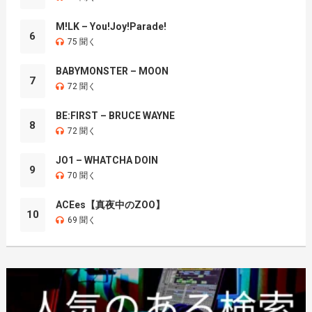
M!LK – You!Joy!Parade!
6
75 聞く
BABYMONSTER – MOON
7
72 聞く
BE:FIRST – BRUCE WAYNE
8
72 聞く
JO1 – WHATCHA DOIN
9
70 聞く
ACEes【真夜中のZOO】
10
69 聞く