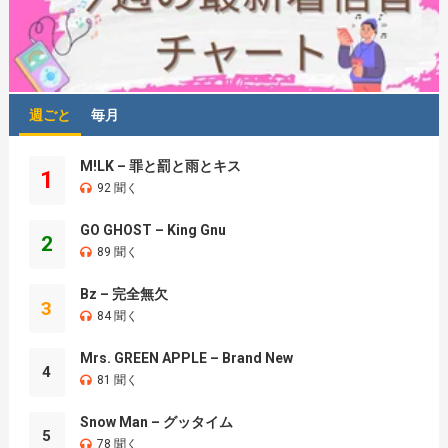
週ごと
毎月
M!LK – 罪と罰と雨とキス
1
92 聞く
GO GHOST – King Gnu
2
89 聞く
Bz – 完全無欠
3
84 聞く
Mrs. GREEN APPLE – Brand New
4
81 聞く
Snow Man – グッタイム
5
78 聞く