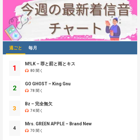
週ごと
毎月
M!LK – 罪と罰と雨とキス
1
80 聞く
GO GHOST – King Gnu
2
78 聞く
Bz – 完全無欠
3
74 聞く
Mrs. GREEN APPLE – Brand New
4
70 聞く