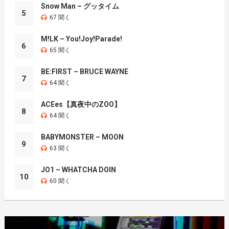
Snow Man – グッタイム
5
67 聞く
M!LK – You!Joy!Parade!
6
65 聞く
BE:FIRST – BRUCE WAYNE
7
64 聞く
ACEes【真夜中のZOO】
8
64 聞く
BABYMONSTER – MOON
9
63 聞く
JO1 – WHATCHA DOIN
10
60 聞く