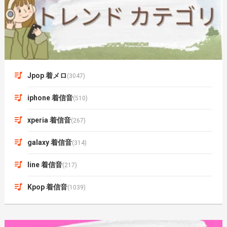
Jpop 着メロ
(3047)
iphone 着信音
(510)
xperia 着信音
(267)
galaxy 着信音
(314)
line 着信音
(217)
Kpop 着信音
(1039)