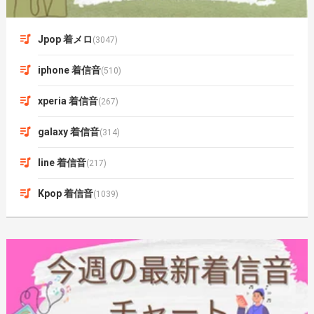
Jpop 着メロ
(3047)
iphone 着信音
(510)
xperia 着信音
(267)
galaxy 着信音
(314)
line 着信音
(217)
Kpop 着信音
(1039)