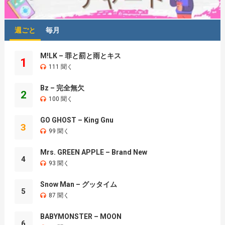
週ごと
毎月
M!LK – 罪と罰と雨とキス
1
111 聞く
Bz – 完全無欠
2
100 聞く
GO GHOST – King Gnu
3
99 聞く
Mrs. GREEN APPLE – Brand New
4
93 聞く
Snow Man – グッタイム
5
87 聞く
BABYMONSTER – MOON
6