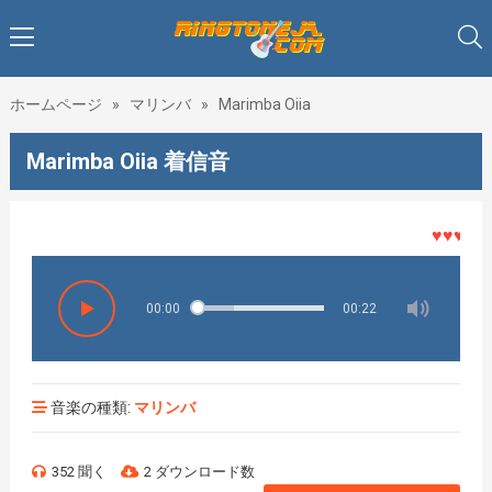
ホームページ
»
マリンバ
»
Marimba Oiia
Marimba Oiia 着信音
♥♥♥着メロ
00:00
00:22
音楽の種類:
マリンバ
352 聞く
2 ダウンロード数