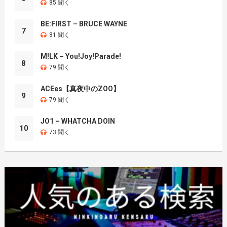
85 聞く
BE:FIRST – BRUCE WAYNE
7
81 聞く
M!LK – You!Joy!Parade!
8
79 聞く
ACEes【真夜中のZOO】
9
79 聞く
JO1 – WHATCHA DOIN
10
73 聞く