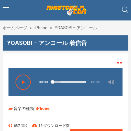
ホームページ
»
iPhone
»
YOASOBI – アンコール
YOASOBI – アンコール 着信音
♥♥♥着メ
00:00
00:36
音楽の種類:
iPhone
637 聞く
15 ダウンロード数