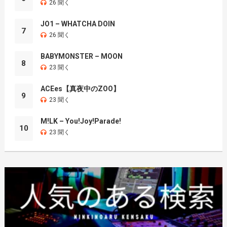
26 聞く
JO1 – WHATCHA DOIN
7
26 聞く
BABYMONSTER – MOON
8
23 聞く
ACEes【真夜中のZOO】
9
23 聞く
M!LK – You!Joy!Parade!
10
23 聞く