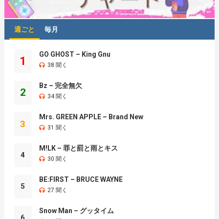
週ごと
毎月
GO GHOST – King Gnu
1
38 聞く
Bz – 完全無欠
2
34 聞く
Mrs. GREEN APPLE – Brand New
3
31 聞く
M!LK – 罪と罰と雨とキス
4
30 聞く
BE:FIRST – BRUCE WAYNE
5
27 聞く
Snow Man – グッタイム
6