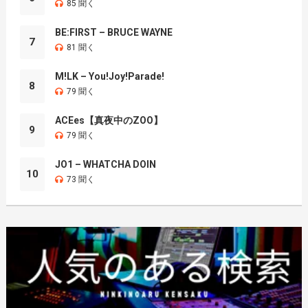
85 聞く
BE:FIRST – BRUCE WAYNE
7
81 聞く
M!LK – You!Joy!Parade!
8
79 聞く
ACEes【真夜中のZOO】
9
79 聞く
JO1 – WHATCHA DOIN
10
73 聞く