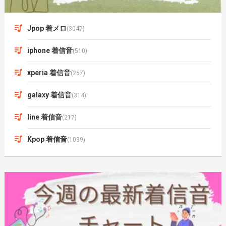
Jpop 着メロ
(3047)
iphone 着信音
(510)
xperia 着信音
(267)
galaxy 着信音
(314)
line 着信音
(217)
Kpop 着信音
(1039)