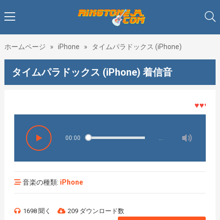
ホームページ
»
iPhone
»
タイムパラドックス (iPhone)
タイムパラドックス (iPhone) 着信音
♥♥♥着メ
00:00
…
音楽の種類:
iPhone
1698 聞く
209 ダウンロード数