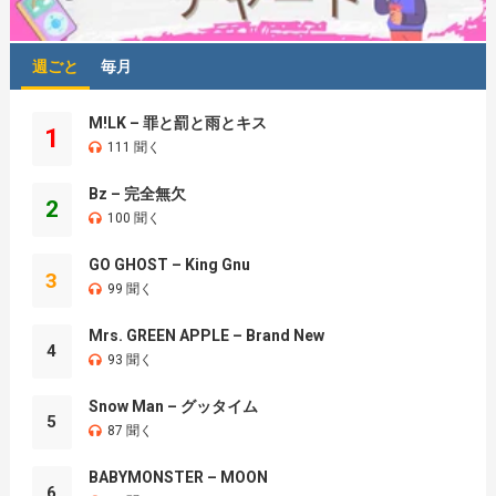
週ごと
毎月
M!LK – 罪と罰と雨とキス
1
111 聞く
Bz – 完全無欠
2
100 聞く
GO GHOST – King Gnu
3
99 聞く
Mrs. GREEN APPLE – Brand New
4
93 聞く
Snow Man – グッタイム
5
87 聞く
BABYMONSTER – MOON
6