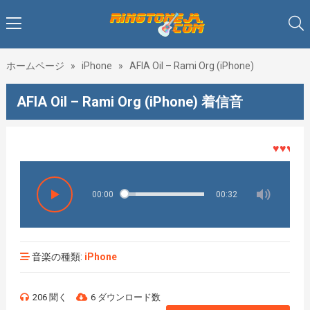
ホームページ
»
iPhone
»
AFIA Oil – Rami Org (iPhone)
AFIA Oil – Rami Org (iPhone) 着信音
♥♥♥着メロ
00:00
00:32
音楽の種類:
iPhone
206 聞く
6 ダウンロード数