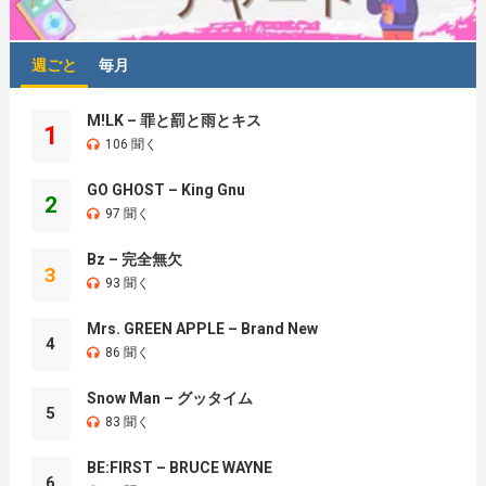
週ごと
毎月
M!LK – 罪と罰と雨とキス
1
106 聞く
GO GHOST – King Gnu
2
97 聞く
Bz – 完全無欠
3
93 聞く
Mrs. GREEN APPLE – Brand New
4
86 聞く
Snow Man – グッタイム
5
83 聞く
BE:FIRST – BRUCE WAYNE
6