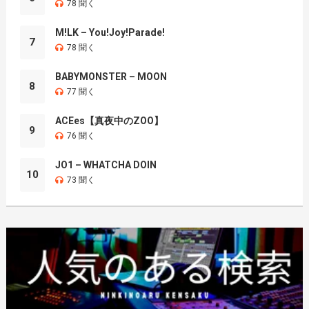
78 聞く
M!LK – You!Joy!Parade!
7
78 聞く
BABYMONSTER – MOON
8
77 聞く
ACEes【真夜中のZOO】
9
76 聞く
JO1 – WHATCHA DOIN
10
73 聞く