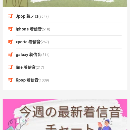
Jpop 着メロ
(3047)
iphone 着信音
(510)
xperia 着信音
(267)
galaxy 着信音
(314)
line 着信音
(217)
Kpop 着信音
(1039)