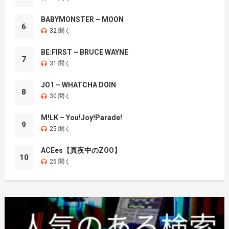
BABYMONSTER – MOON
6
32 聞く
BE:FIRST – BRUCE WAYNE
7
31 聞く
JO1 – WHATCHA DOIN
8
30 聞く
M!LK – You!Joy!Parade!
9
25 聞く
ACEes【真夜中のZOO】
10
25 聞く