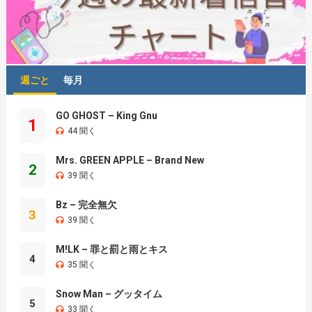
週ごと
毎月
GO GHOST – King Gnu
1
44 聞く
Mrs. GREEN APPLE – Brand New
2
39 聞く
Bz – 完全無欠
3
39 聞く
M!LK – 罪と罰と雨とキス
4
35 聞く
Snow Man – グッタイム
5
33 聞く