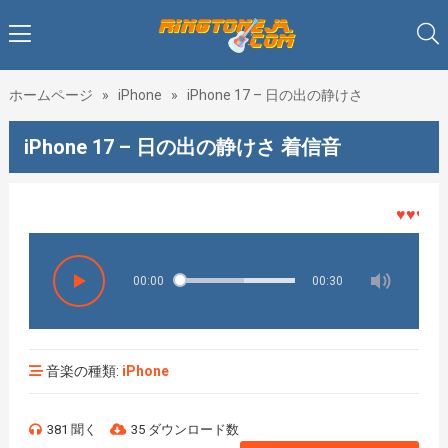
ホームページ
»
iPhone
»
iPhone 17 – 日の出の静けさ
iPhone 17 – 日の出の静けさ 着信音
♥♥♥着メ
00:00
00:30
音楽の種類:
iPhone
381 聞く
35 ダウンロード数