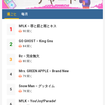
週ごと
毎月
M!LK – 罪と罰と雨とキス
1
90 聞く
GO GHOST – King Gnu
2
84 聞く
Bz – 完全無欠
3
80 聞く
Mrs. GREEN APPLE – Brand New
4
79 聞く
Snow Man – グッタイム
5
78 聞く
M!LK – You!Joy!Parade!
6