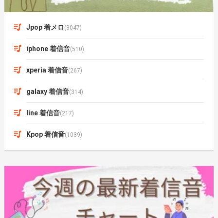
Jpop 着メロ
(3047)
iphone 着信音
(510)
xperia 着信音
(267)
galaxy 着信音
(314)
line 着信音
(217)
Kpop 着信音
(1039)