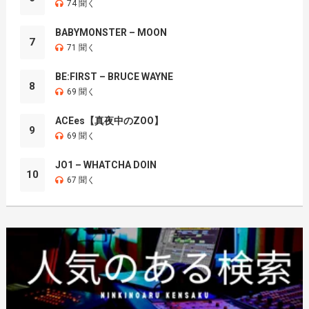
74 聞く
BABYMONSTER – MOON
7
71 聞く
BE:FIRST – BRUCE WAYNE
8
69 聞く
ACEes【真夜中のZOO】
9
69 聞く
JO1 – WHATCHA DOIN
10
67 聞く