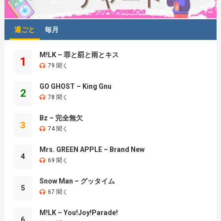
週ごと
毎月
M!LK – 罪と罰と雨とキス
1
79 聞く
GO GHOST – King Gnu
2
78 聞く
Bz – 完全無欠
3
74 聞く
Mrs. GREEN APPLE – Brand New
4
69 聞く
Snow Man – グッタイム
5
67 聞く
M!LK – You!Joy!Parade!
6