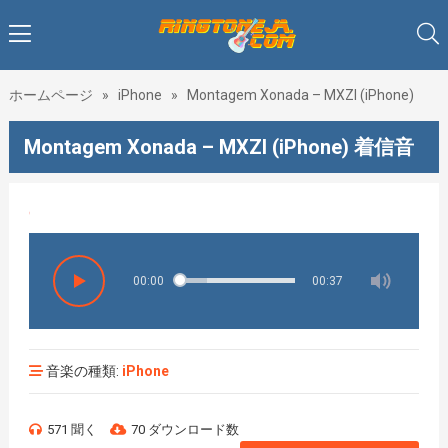
ホームページ
»
iPhone
»
Montagem Xonada – MXZI (iPhone)
Montagem Xonada – MXZI (iPhone) 着信音
♥♥♥着
00:00
00:37
音楽の種類:
iPhone
571 聞く
70 ダウンロード数