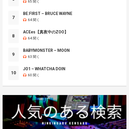
65 聞く
BE:FIRST – BRUCE WAYNE
7
64 聞く
ACEes【真夜中のZOO】
8
64 聞く
BABYMONSTER – MOON
9
63 聞く
JO1 – WHATCHA DOIN
10
60 聞く