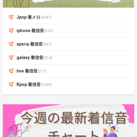
Jpop 着メロ
(3047)
iphone 着信音
(510)
xperia 着信音
(267)
galaxy 着信音
(314)
line 着信音
(217)
Kpop 着信音
(1039)