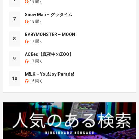
19 聞く
Snow Man – グッタイム
7
18 聞く
BABYMONSTER – MOON
8
17 聞く
ACEes【真夜中のZOO】
9
17 聞く
M!LK – You!Joy!Parade!
10
16 聞く