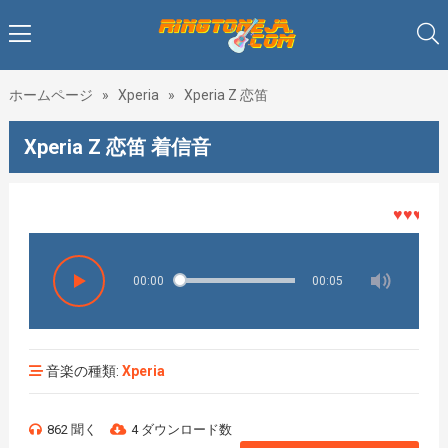
ホームページ
»
Xperia
»
Xperia Z 恋笛
Xperia Z 恋笛 着信音
♥♥♥着メロ
00:00
00:05
音楽の種類:
Xperia
862 聞く
4 ダウンロード数