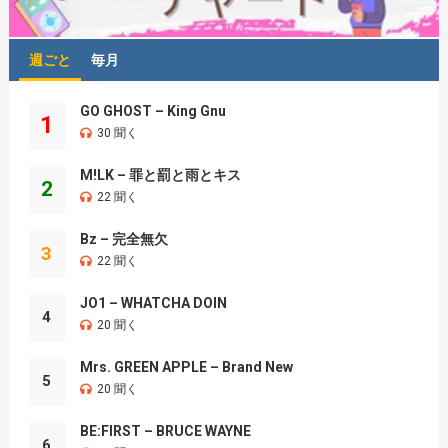
週ごと
毎月
GO GHOST – King Gnu
1
30 聞く
M!LK – 罪と罰と雨とキス
2
22 聞く
Bz – 完全無欠
3
22 聞く
JO1 – WHATCHA DOIN
4
20 聞く
Mrs. GREEN APPLE – Brand New
5
20 聞く
BE:FIRST – BRUCE WAYNE
6