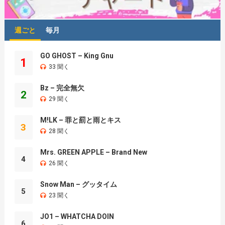
週ごと
毎月
GO GHOST – King Gnu
1
33 聞く
Bz – 完全無欠
2
29 聞く
M!LK – 罪と罰と雨とキス
3
28 聞く
Mrs. GREEN APPLE – Brand New
4
26 聞く
Snow Man – グッタイム
5
23 聞く
JO1 – WHATCHA DOIN
6