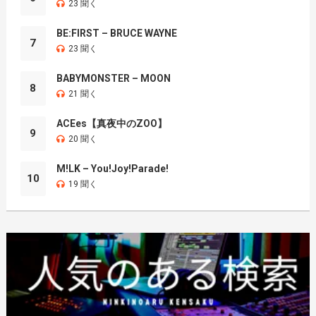
23 聞く
BE:FIRST – BRUCE WAYNE
7
23 聞く
BABYMONSTER – MOON
8
21 聞く
ACEes【真夜中のZOO】
9
20 聞く
M!LK – You!Joy!Parade!
10
19 聞く