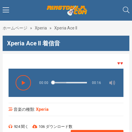
ホームページ
»
Xperia
»
Xperia Ace II
Xperia Ace II 着信音
♥♥♥着メ
00:00
00:16
音楽の種類:
Xperia
924 聞く
106 ダウンロード数