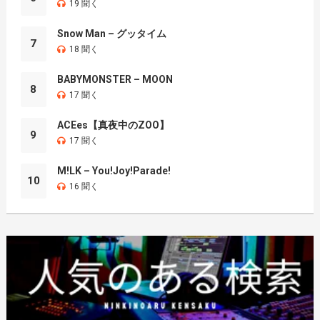
19 聞く
Snow Man – グッタイム
7
18 聞く
BABYMONSTER – MOON
8
17 聞く
ACEes【真夜中のZOO】
9
17 聞く
M!LK – You!Joy!Parade!
10
16 聞く