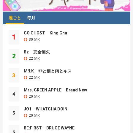
週ごと
毎月
GO GHOST – King Gnu
1
30 聞く
Bz – 完全無欠
2
22 聞く
M!LK – 罪と罰と雨とキス
3
22 聞く
Mrs. GREEN APPLE – Brand New
4
20 聞く
JO1 – WHATCHA DOIN
5
20 聞く
BE:FIRST – BRUCE WAYNE
6