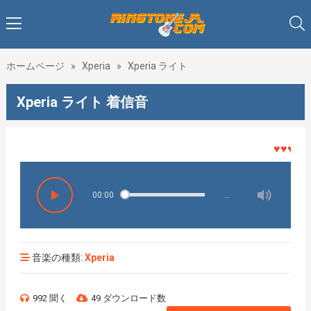
ホームページ
»
Xperia
»
Xperia ライト
Xperia ライト 着信音
♥♥♥着メロ
00:00
…
音楽の種類:
Xperia
992 聞く
49 ダウンロード数