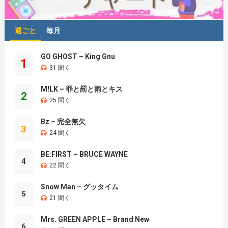
週ごと
毎月
GO GHOST – King Gnu
1
31 聞く
M!LK – 罪と罰と雨とキス
2
25 聞く
Bz – 完全無欠
3
24 聞く
BE:FIRST – BRUCE WAYNE
4
22 聞く
Snow Man – グッタイム
5
21 聞く
Mrs. GREEN APPLE – Brand New
6