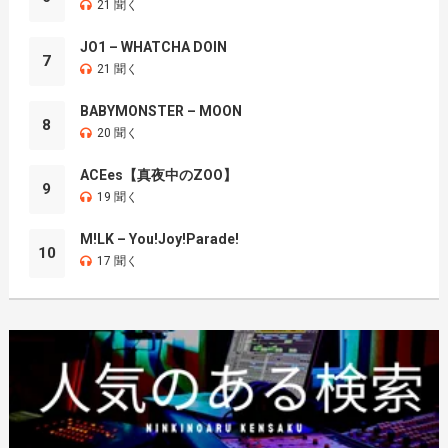
21 聞く
JO1 – WHATCHA DOIN
7
21 聞く
BABYMONSTER – MOON
8
20 聞く
ACEes【真夜中のZOO】
9
19 聞く
M!LK – You!Joy!Parade!
10
17 聞く