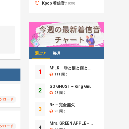
Kpop 着信音
(1039)
週ごと
毎月
M!LK – 罪と罰と雨とキス
1
111 聞く
GO GHOST – King Gnu
2
98 聞く
ンロード
Bz – 完全無欠
3
98 聞く
Mrs. GREEN APPLE – Brand New
ンロード
4