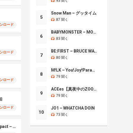
93 聞く
Snow Man – グッタイム
5
87 聞く
ンロード
BABYMONSTER – MOON
6
83 聞く
BE:FIRST – BRUCE WAYNE
ンロード
7
80 聞く
M!LK – You!Joy!Parade!
8
79 聞く
ンロード
ACEes【真夜中のZOO】
9
79 聞く
知
ンロード
JO1 – WHATCHA DOIN
10
73 聞く
ソニー Xperia X Compact – シンセ