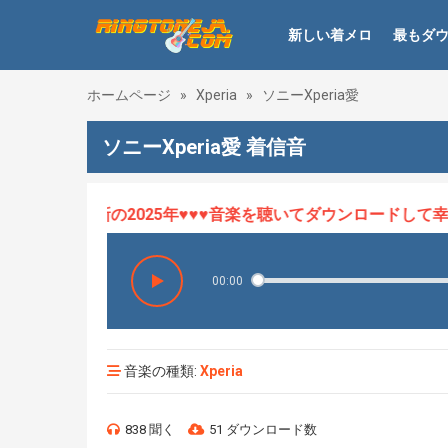
新しい着メロ
最もダ
ホームページ
»
Xperia
»
ソニーXperia愛
ソニーXperia愛 着信音
ロHOT、最新の2025年♥♥♥音楽を聴いてダウンロードして幸せ
00:00
音楽の種類:
Xperia
838 聞く
51 ダウンロード数