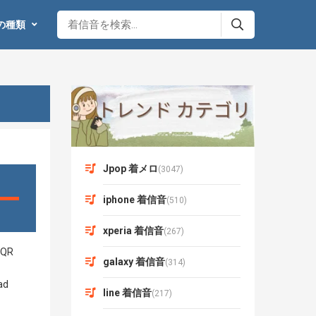
の種類
Jpop 着メロ
(3047)
iphone 着信音
(510)
xperia 着信音
(267)
galaxy 着信音
(314)
line 着信音
(217)