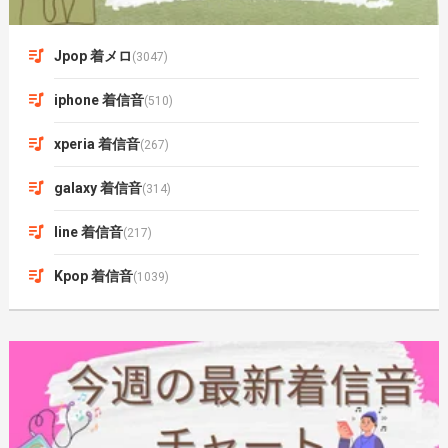
Jpop 着メロ
(3047)
iphone 着信音
(510)
xperia 着信音
(267)
galaxy 着信音
(314)
line 着信音
(217)
Kpop 着信音
(1039)