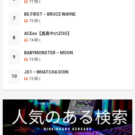
77 聞く
BE:FIRST – BRUCE WAYNE
7
75 聞く
ACEes【真夜中のZOO】
8
74 聞く
BABYMONSTER – MOON
9
73 聞く
JO1 – WHATCHA DOIN
10
72 聞く