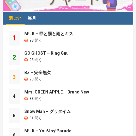
週ごと
毎月
M!LK – 罪と罰と雨とキス
1
98 聞く
GO GHOST – King Gnu
2
93 聞く
Bz – 完全無欠
3
90 聞く
Mrs. GREEN APPLE – Brand New
4
83 聞く
Snow Man – グッタイム
5
81 聞く
M!LK – You!Joy!Parade!
6