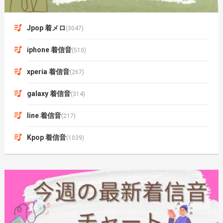
Jpop 着メロ
(3047)
iphone 着信音
(510)
xperia 着信音
(267)
galaxy 着信音
(314)
line 着信音
(217)
Kpop 着信音
(1039)