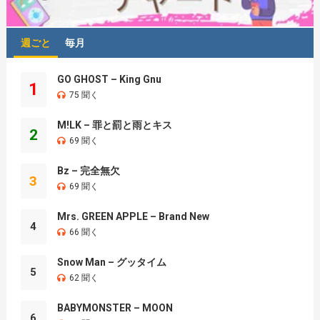
週ごと
毎月
GO GHOST – King Gnu
1
75 聞く
M!LK – 罪と罰と雨とキス
2
69 聞く
Bz – 完全無欠
3
69 聞く
Mrs. GREEN APPLE – Brand New
4
66 聞く
Snow Man – グッタイム
5
62 聞く
BABYMONSTER – MOON
6