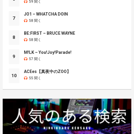
59 聞く
JO1 – WHATCHA DOIN
7
58 聞く
BE:FIRST – BRUCE WAYNE
8
58 聞く
M!LK – You!Joy!Parade!
9
57 聞く
ACEes【真夜中のZOO】
10
55 聞く