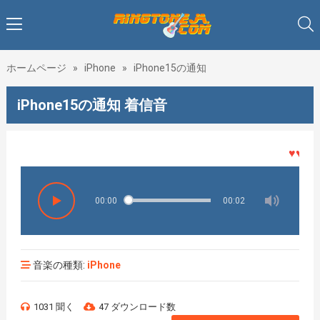
ホームページ
»
iPhone
»
iPhone15の通知
iPhone15の通知 着信音
♥♥♥着メ
00:00
00:02
音楽の種類:
iPhone
1031 聞く
47 ダウンロード数