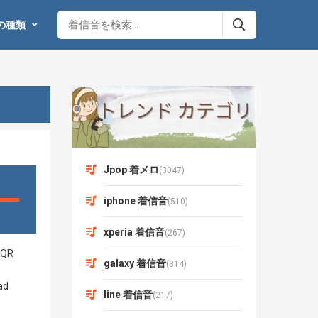
の種類
Jpop 着メロ
(3047)
iphone 着信音
(510)
xperia 着信音
(267)
galaxy 着信音
(314)
line 着信音
(217)