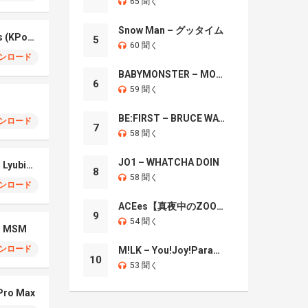
65 聞く
Snow Man – グッタイム
Your Idol – Saja Boys (KPop Demon Hunters iPhone)
5
60 聞く
ンロード
BABYMONSTER – MOON
6
59 聞く
BE:FIRST – BRUCE WAYNE
ンロード
7
58 聞く
JO1 – WHATCHA DOIN
iPhone 17 Pro Max – Lyubimka
8
58 聞く
ンロード
ACEes【真夜中のZOO】
9
54 聞く
 – MSM
ンロード
M!LK – You!Joy!Parade!
10
53 聞く
 Pro Max