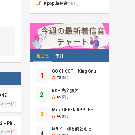
Kpop 着信音
(1039)
週ごと
毎月
GO GHOST – King Gnu
1
75 聞く
Bz – 完全無欠
2
ONE
69 聞く
ンロード
Mrs. GREEN APPLE – Brand New
3
66 聞く
Montagem Santa Fe 2 – Phonk (iPhone)
M!LK – 罪と罰と雨とキス
ンロード
4