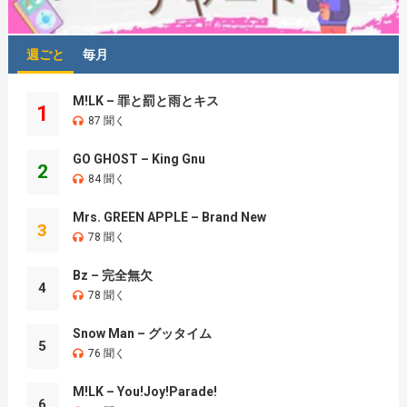
週ごと
毎月
M!LK – 罪と罰と雨とキス
1
87 聞く
GO GHOST – King Gnu
2
84 聞く
Mrs. GREEN APPLE – Brand New
3
78 聞く
Bz – 完全無欠
4
78 聞く
Snow Man – グッタイム
5
76 聞く
M!LK – You!Joy!Parade!
6