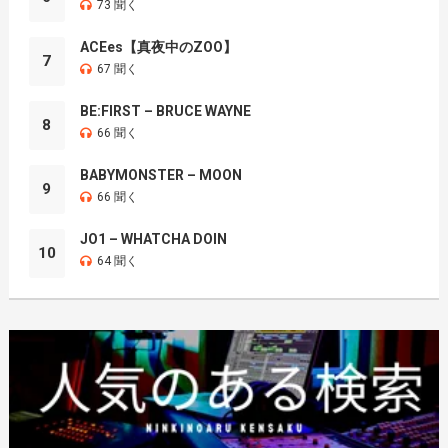
73 聞く
ACEes【真夜中のZOO】
7
67 聞く
BE:FIRST – BRUCE WAYNE
8
66 聞く
BABYMONSTER – MOON
9
66 聞く
JO1 – WHATCHA DOIN
10
64 聞く