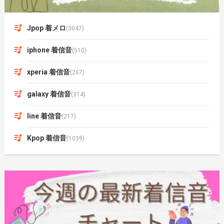
Jpop 着メロ
(3047)
iphone 着信音
(510)
xperia 着信音
(267)
galaxy 着信音
(314)
line 着信音
(217)
Kpop 着信音
(1039)