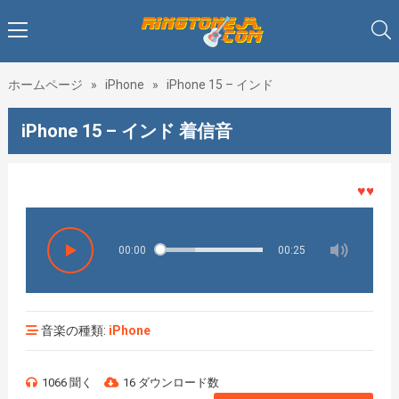
ホームページ
»
iPhone
»
iPhone 15 – インド
iPhone 15 – インド 着信音
♥♥♥着メ
00:00
00:25
音楽の種類:
iPhone
1066 聞く
16 ダウンロード数