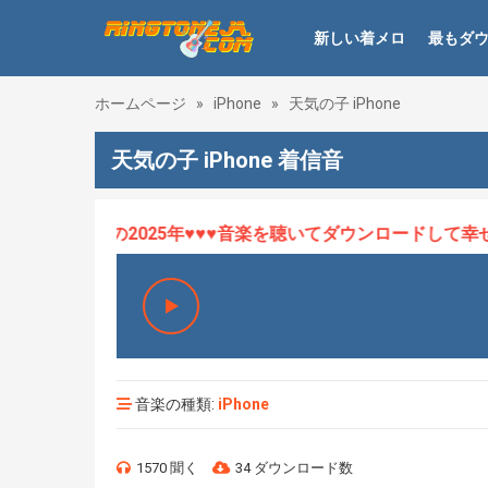
新しい着メロ
最もダ
ホームページ
»
iPhone
»
天気の子 iPhone
天気の子 iPhone 着信音
HOT、最新の2025年♥♥♥音楽を聴いてダウンロードして幸せに
音楽の種類:
iPhone
1570 聞く
34 ダウンロード数