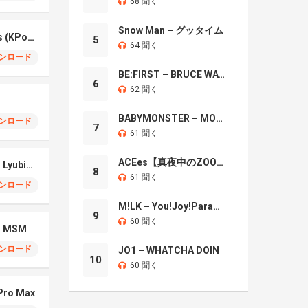
68 聞く
Snow Man – グッタイム
Your Idol – Saja Boys (KPop Demon Hunters iPhone)
5
64 聞く
ンロード
BE:FIRST – BRUCE WAYNE
6
62 聞く
BABYMONSTER – MOON
ンロード
7
61 聞く
ACEes【真夜中のZOO】
iPhone 17 Pro Max – Lyubimka
8
61 聞く
ンロード
M!LK – You!Joy!Parade!
9
60 聞く
 – MSM
ンロード
JO1 – WHATCHA DOIN
10
60 聞く
 Pro Max