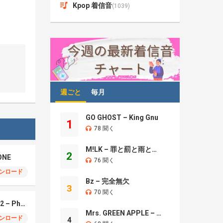
Kpop 着信音
(1039)
週ごと
毎月
GO GHOST – King Gnu
1
78 聞く
M!LK – 罪と罰と雨とキス
2
ONE
76 聞く
ンロード
Bz – 完全無欠
3
70 聞く
Montagem Santa Fe 2 – Phonk (iPhone)
Mrs. GREEN APPLE – Brand New
ンロード
4