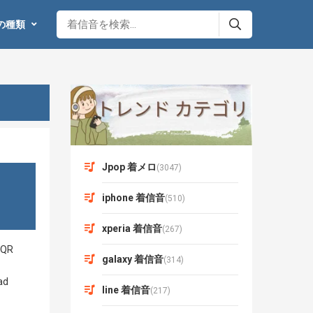
の種類
Jpop 着メロ
(3047)
iphone 着信音
(510)
xperia 着信音
(267)
galaxy 着信音
(314)
line 着信音
(217)