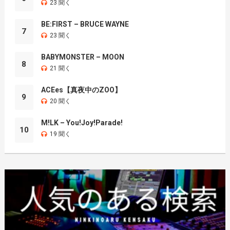
23 聞く
BE:FIRST – BRUCE WAYNE
7
23 聞く
BABYMONSTER – MOON
8
21 聞く
ACEes【真夜中のZOO】
9
20 聞く
M!LK – You!Joy!Parade!
10
19 聞く