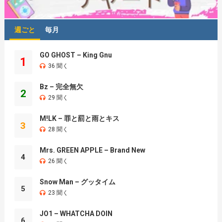
週ごと
毎月
GO GHOST – King Gnu
1
36 聞く
Bz – 完全無欠
2
29 聞く
M!LK – 罪と罰と雨とキス
3
28 聞く
Mrs. GREEN APPLE – Brand New
4
26 聞く
Snow Man – グッタイム
5
23 聞く
JO1 – WHATCHA DOIN
6