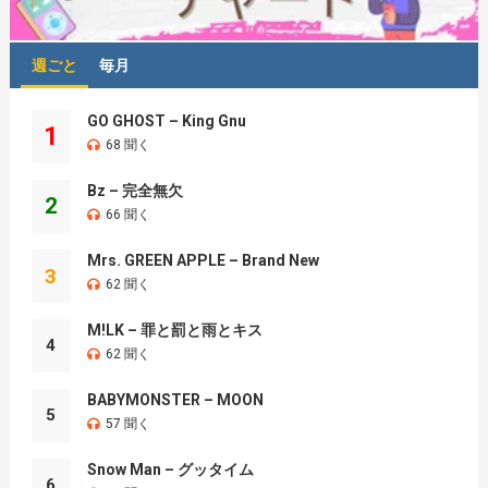
週ごと
毎月
GO GHOST – King Gnu
1
68 聞く
Bz – 完全無欠
2
66 聞く
Mrs. GREEN APPLE – Brand New
3
62 聞く
M!LK – 罪と罰と雨とキス
4
62 聞く
BABYMONSTER – MOON
5
57 聞く
Snow Man – グッタイム
6