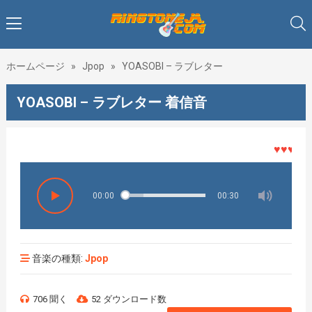
ホームページ
»
Jpop
»
YOASOBI – ラブレター
YOASOBI – ラブレター 着信音
♥♥♥着メロ
00:00
00:30
音楽の種類:
Jpop
706 聞く
52 ダウンロード数