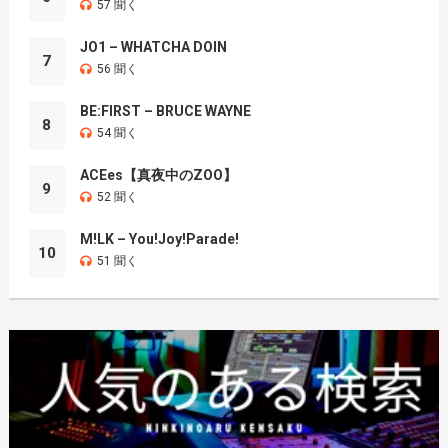
57 聞く
JO1 – WHATCHA DOIN
7
56 聞く
BE:FIRST – BRUCE WAYNE
8
54 聞く
ACEes【真夜中のZOO】
9
52 聞く
M!LK – You!Joy!Parade!
10
51 聞く