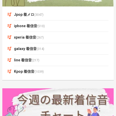
Jpop 着メロ
(3047)
iphone 着信音
(510)
xperia 着信音
(267)
galaxy 着信音
(314)
line 着信音
(217)
Kpop 着信音
(1039)