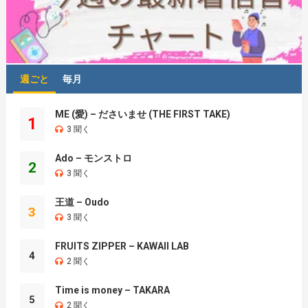
週ごと
毎月
ME (愛) – ださいませ (THE FIRST TAKE)
1
3 聞く
Ado – モンストロ
2
3 聞く
王道 – Oudo
3
3 聞く
FRUITS ZIPPER – KAWAII LAB
4
2 聞く
Time is money – TAKARA
5
2 聞く