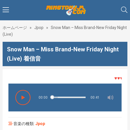
ホームページ
»
Jpop
»
Snow Man – Miss Brand-New Friday Night
(Live)
Snow Man – Miss Brand-New Friday Night
(Live) 着信音
♥♥♥着メ
00:00
00:41
音楽の種類:
Jpop