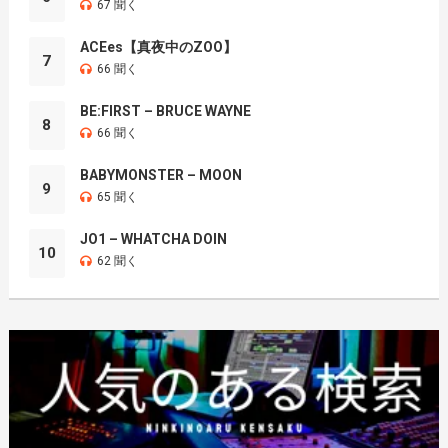
67 聞く
ACEes【真夜中のZOO】
7
66 聞く
BE:FIRST – BRUCE WAYNE
8
66 聞く
BABYMONSTER – MOON
9
65 聞く
JO1 – WHATCHA DOIN
10
62 聞く