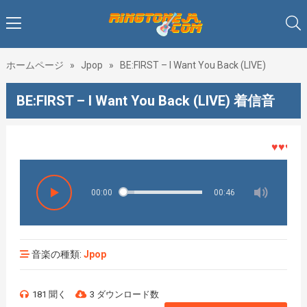
ホームページ
»
Jpop
»
BE:FIRST – I Want You Back (LIVE)
BE:FIRST – I Want You Back (LIVE) 着信音
♥♥♥着メ
00:00
00:46
音楽の種類:
Jpop
181 聞く
3 ダウンロード数