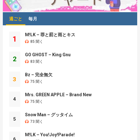
週ごと
毎月
M!LK – 罪と罰と雨とキス
1
85 聞く
GO GHOST – King Gnu
2
83 聞く
Bz – 完全無欠
3
75 聞く
Mrs. GREEN APPLE – Brand New
4
75 聞く
Snow Man – グッタイム
5
73 聞く
M!LK – You!Joy!Parade!
6