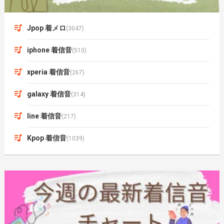
Jpop 着メロ
(3047)
iphone 着信音
(510)
xperia 着信音
(267)
galaxy 着信音
(314)
line 着信音
(217)
Kpop 着信音
(1039)