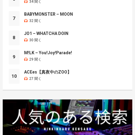
34 聞く
BABYMONSTER – MOON
7
32 聞く
JO1 – WHATCHA DOIN
8
30 聞く
M!LK – You!Joy!Parade!
9
29 聞く
ACEes【真夜中のZOO】
10
27 聞く