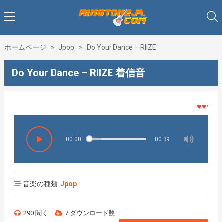
ホームページ
»
Jpop
»
Do Your Dance – RIIZE
Do Your Dance – RIIZE 着信音
♥♥♥着メ
00:00
00:39
音楽の種類:
Jpop
290 聞く
7 ダウンロード数