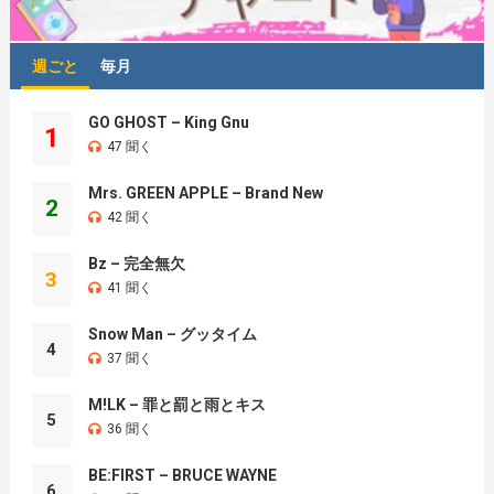
週ごと
毎月
GO GHOST – King Gnu
1
47 聞く
Mrs. GREEN APPLE – Brand New
2
42 聞く
Bz – 完全無欠
3
41 聞く
Snow Man – グッタイム
4
37 聞く
M!LK – 罪と罰と雨とキス
5
36 聞く
BE:FIRST – BRUCE WAYNE
6