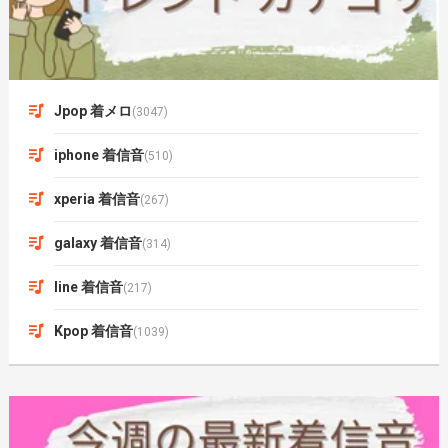
Jpop 着メロ
(3047)
iphone 着信音
(510)
xperia 着信音
(267)
galaxy 着信音
(314)
line 着信音
(217)
Kpop 着信音
(1039)