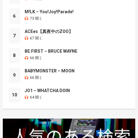
M!LK – You!Joy!Parade!
6
73 聞く
ACEes【真夜中のZOO】
7
67 聞く
BE:FIRST – BRUCE WAYNE
8
66 聞く
BABYMONSTER – MOON
9
66 聞く
JO1 – WHATCHA DOIN
10
64 聞く