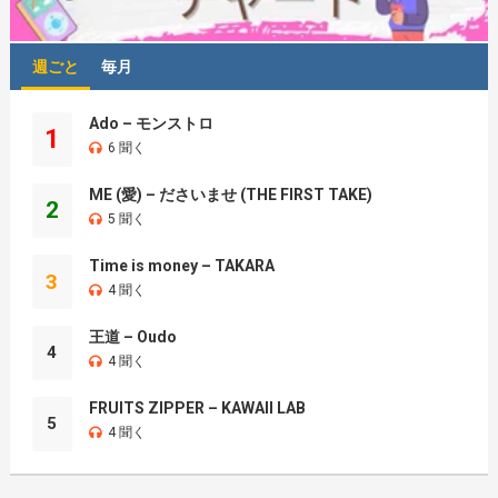
週ごと
毎月
Ado – モンストロ
1
6 聞く
ME (愛) – ださいませ (THE FIRST TAKE)
2
5 聞く
Time is money – TAKARA
3
4 聞く
王道 – Oudo
4
4 聞く
FRUITS ZIPPER – KAWAII LAB
5
4 聞く