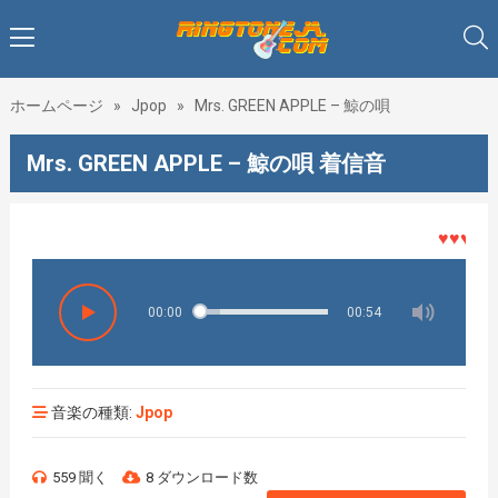
ホームページ
»
Jpop
»
Mrs. GREEN APPLE – 鯨の唄
Mrs. GREEN APPLE – 鯨の唄 着信音
♥♥♥着メ
00:00
00:54
音楽の種類:
Jpop
559 聞く
8 ダウンロード数