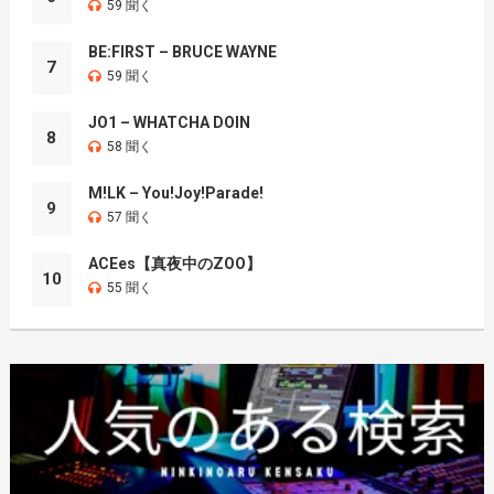
59 聞く
BE:FIRST – BRUCE WAYNE
7
59 聞く
JO1 – WHATCHA DOIN
8
58 聞く
M!LK – You!Joy!Parade!
9
57 聞く
ACEes【真夜中のZOO】
10
55 聞く