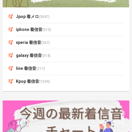
Jpop 着メロ
(3047)
iphone 着信音
(510)
xperia 着信音
(267)
galaxy 着信音
(314)
line 着信音
(217)
Kpop 着信音
(1039)