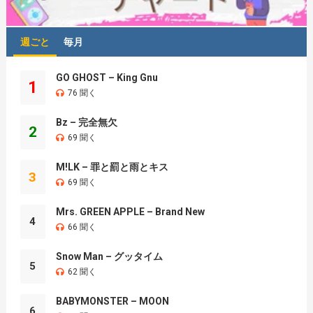
週ごと
毎月
GO GHOST – King Gnu
1
76 聞く
Bz – 完全無欠
2
69 聞く
M!LK – 罪と罰と雨とキス
3
69 聞く
Mrs. GREEN APPLE – Brand New
4
66 聞く
Snow Man – グッタイム
5
62 聞く
BABYMONSTER – MOON
6