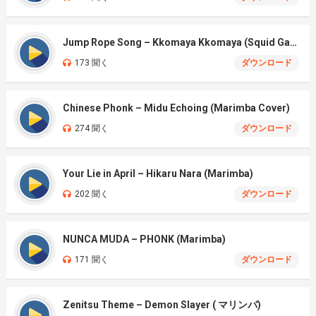
Jump Rope Song – Kkomaya Kkomaya (Squid Game Season 3)
173 聞く
ダウンロード
Chinese Phonk – Midu Echoing (Marimba Cover)
274 聞く
ダウンロード
Your Lie in April – Hikaru Nara (Marimba)
202 聞く
ダウンロード
NUNCA MUDA – PHONK (Marimba)
171 聞く
ダウンロード
Zenitsu Theme – Demon Slayer ( マリンバ)