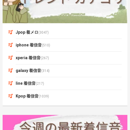
Jpop 着メロ
(3047)
iphone 着信音
(510)
xperia 着信音
(267)
galaxy 着信音
(314)
line 着信音
(217)
Kpop 着信音
(1039)