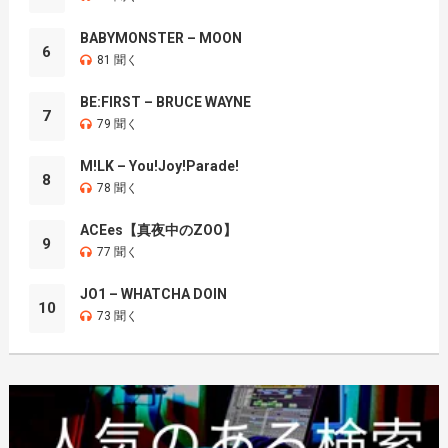
BABYMONSTER – MOON
6
81 聞く
BE:FIRST – BRUCE WAYNE
7
79 聞く
M!LK – You!Joy!Parade!
8
78 聞く
ACEes【真夜中のZOO】
9
77 聞く
JO1 – WHATCHA DOIN
10
73 聞く