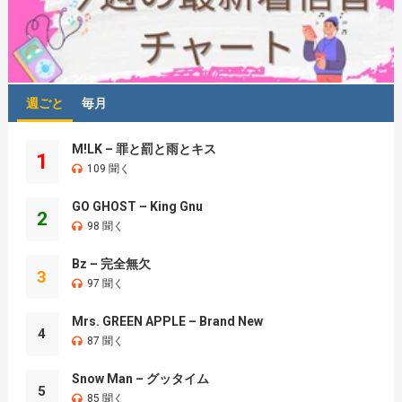
週ごと
毎月
M!LK – 罪と罰と雨とキス
1
109 聞く
GO GHOST – King Gnu
2
98 聞く
Bz – 完全無欠
3
97 聞く
Mrs. GREEN APPLE – Brand New
4
87 聞く
Snow Man – グッタイム
5
85 聞く