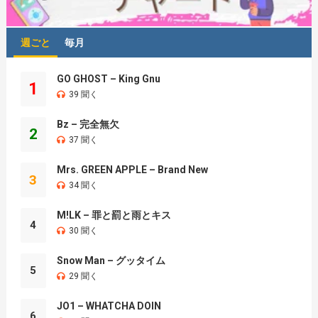
週ごと
毎月
GO GHOST – King Gnu
1
39 聞く
Bz – 完全無欠
2
37 聞く
Mrs. GREEN APPLE – Brand New
3
34 聞く
M!LK – 罪と罰と雨とキス
4
30 聞く
Snow Man – グッタイム
5
29 聞く
JO1 – WHATCHA DOIN
6