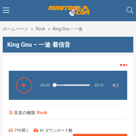
ホームページ
»
Rock
»
King Gnu – 一途
King Gnu – 一途 着信音
♥♥♥着メロ
00:00
00:31
音楽の種類:
Rock
779 聞く
61 ダウンロード数