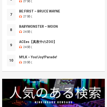
27 聞く
BE:FIRST – BRUCE WAYNE
7
27 聞く
BABYMONSTER – MOON
8
24 聞く
ACEes【真夜中のZOO】
9
24 聞く
M!LK – You!Joy!Parade!
10
23 聞く