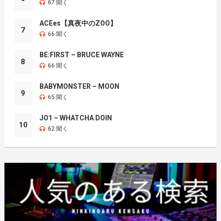
67 聞く
ACEes【真夜中のZOO】
7
66 聞く
BE:FIRST – BRUCE WAYNE
8
66 聞く
BABYMONSTER – MOON
9
65 聞く
JO1 – WHATCHA DOIN
10
62 聞く