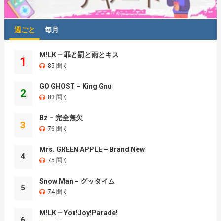
週ごと
毎月
M!LK – 罪と罰と雨とキス
1
85 聞く
GO GHOST – King Gnu
2
83 聞く
Bz – 完全無欠
3
76 聞く
Mrs. GREEN APPLE – Brand New
4
75 聞く
Snow Man – グッタイム
5
74 聞く
M!LK – You!Joy!Parade!
6