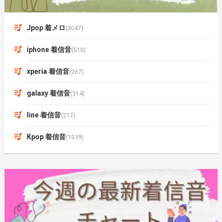
Jpop 着メロ
(3047)
iphone 着信音
(510)
xperia 着信音
(267)
galaxy 着信音
(314)
line 着信音
(217)
Kpop 着信音
(1039)