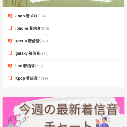
Jpop 着メロ
(3047)
iphone 着信音
(510)
xperia 着信音
(267)
galaxy 着信音
(314)
line 着信音
(217)
Kpop 着信音
(1039)