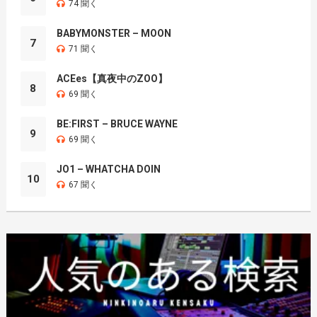
74 聞く
BABYMONSTER – MOON
7
71 聞く
ACEes【真夜中のZOO】
8
69 聞く
BE:FIRST – BRUCE WAYNE
9
69 聞く
JO1 – WHATCHA DOIN
10
67 聞く