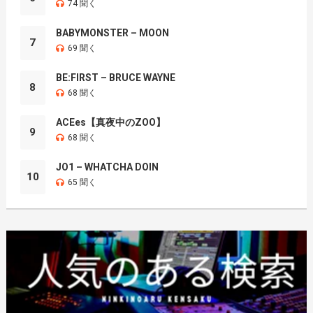
74 聞く
BABYMONSTER – MOON
7
69 聞く
BE:FIRST – BRUCE WAYNE
8
68 聞く
ACEes【真夜中のZOO】
9
68 聞く
JO1 – WHATCHA DOIN
10
65 聞く