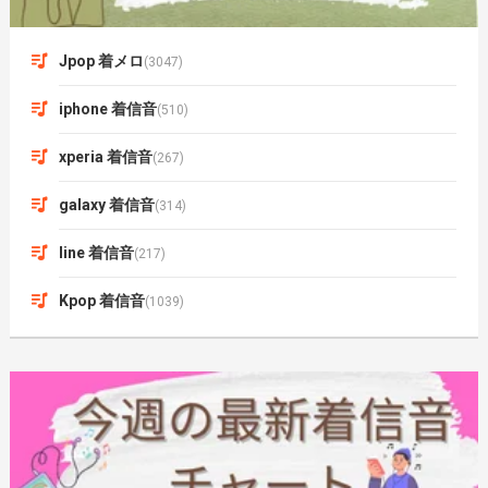
Jpop 着メロ
(3047)
iphone 着信音
(510)
xperia 着信音
(267)
galaxy 着信音
(314)
line 着信音
(217)
Kpop 着信音
(1039)