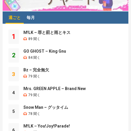
週ごと
毎月
M!LK – 罪と罰と雨とキス
1
89 聞く
GO GHOST – King Gnu
2
84 聞く
Bz – 完全無欠
3
79 聞く
Mrs. GREEN APPLE – Brand New
4
79 聞く
Snow Man – グッタイム
5
78 聞く
M!LK – You!Joy!Parade!
6