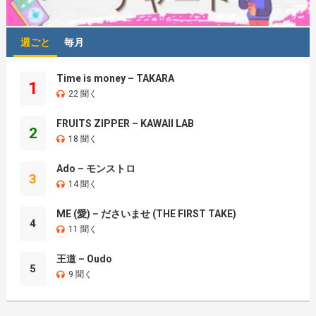
週ごと
毎月
Time is money – TAKARA
1
22 聞く
FRUITS ZIPPER – KAWAII LAB
2
18 聞く
Ado – モンストロ
3
14 聞く
ME (愛) – ださいませ (THE FIRST TAKE)
4
11 聞く
王道 – Oudo
5
9 聞く