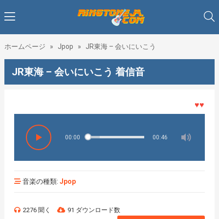
ホームページ
»
Jpop
»
JR東海 – 会いにいこう
JR東海 – 会いにいこう 着信音
♥♥♥着メ
00:00
00:46
音楽の種類:
Jpop
2276 聞く
91 ダウンロード数