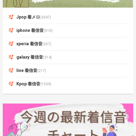
Jpop 着メロ
(3047)
iphone 着信音
(510)
xperia 着信音
(267)
galaxy 着信音
(314)
line 着信音
(217)
Kpop 着信音
(1039)