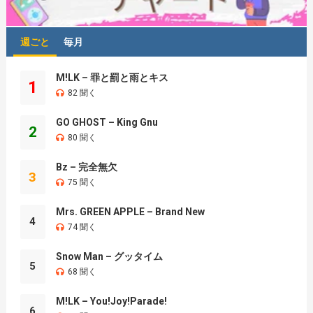
週ごと
毎月
M!LK – 罪と罰と雨とキス
1
82 聞く
GO GHOST – King Gnu
2
80 聞く
Bz – 完全無欠
3
75 聞く
Mrs. GREEN APPLE – Brand New
4
74 聞く
Snow Man – グッタイム
5
68 聞く
M!LK – You!Joy!Parade!
6