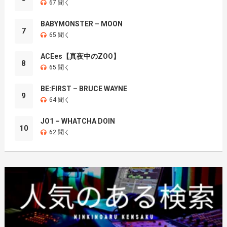
67 聞く
BABYMONSTER – MOON
7
65 聞く
ACEes【真夜中のZOO】
8
65 聞く
BE:FIRST – BRUCE WAYNE
9
64 聞く
JO1 – WHATCHA DOIN
10
62 聞く