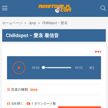
ホームページ
»
Jpop
»
Chilldspot – 愛哀
Chilldspot – 愛哀 着信音
♥♥♥着メロ
00:00
00:52
音楽の種類:
Jpop
526 聞く
1 ダウンロード数