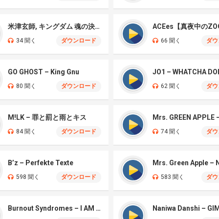
米津玄師, キングダム 魂の決戦 – 公開記念PV
ACEes【真夜中のZO
34 聞く
ダウンロード
66 聞く
ダウ
GO GHOST – King Gnu
JO1 – WHATCHA DO
80 聞く
ダウンロード
62 聞く
ダウ
M!LK – 罪と罰と雨とキス
84 聞く
ダウンロード
74 聞く
ダウ
B’z – Perfekte Texte
598 聞く
ダウンロード
583 聞く
ダウ
Burnout Syndromes – I AM A HERO