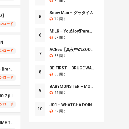
74 聞く
Snow Man – グッタイム
O】
5
72 聞く
ンロード
M!LK – You!Joy!Parade!
6
67 聞く
IN
ACEes【真夜中のZOO】
ンロード
7
66 聞く
BE:FIRST – BRUCE WAYNE
Mrs. GREEN APPLE – Brand New
8
65 聞く
ンロード
BABYMONSTER – MOON
9
65 聞く
Mrs. Green Apple – NO.7 (LIVE)
ンロード
JO1 – WHATCHA DOIN
10
62 聞く
Naniwa Danshi – GIMME THE DAY