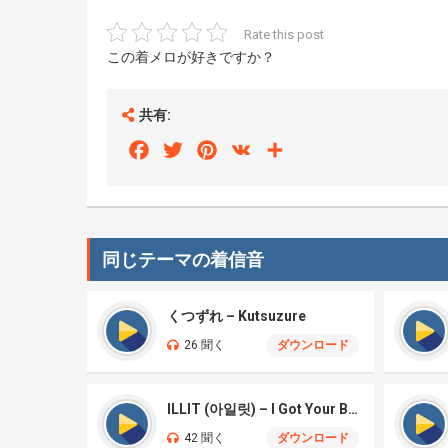
Rate this post
この着メロが好きですか？
共有:
Facebook
Twitter
Pinterest
VK
Share
同じテーマの着信音
くつずれ – Kutsuzure
26 聞く
ダウンロード
ILLIT (아일릿) – I Got Your Back
42 聞く
ダウンロード