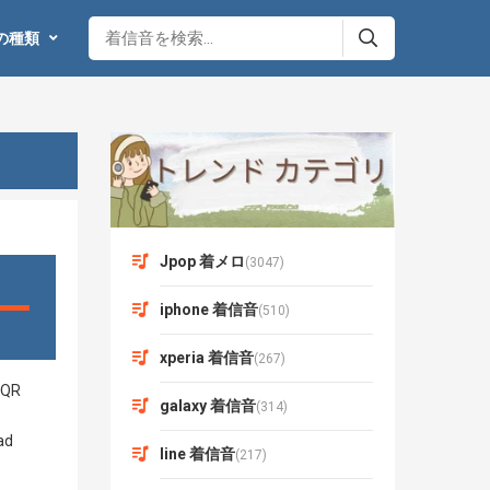
の種類
Jpop 着メロ
(3047)
iphone 着信音
(510)
xperia 着信音
(267)
galaxy 着信音
(314)
line 着信音
(217)