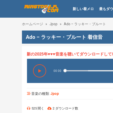
新しい着メロ
最もダ
ホームページ
»
Jpop
»
Ado – ラッキー・ブルート
Ado – ラッキー・ブルート 着信音
メロHOT、最新の2025年♥♥♥音楽を聴いてダウンロードして幸せ
00:00
音楽の種類:
Jpop
525 聞く
2 ダウンロード数