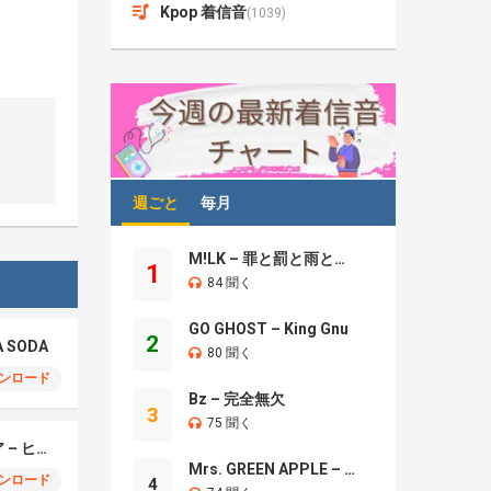
Kpop 着信音
(1039)
週ごと
毎月
M!LK – 罪と罰と雨とキス
1
84 聞く
GO GHOST – King Gnu
2
A SODA
80 聞く
ンロード
Bz – 完全無欠
3
75 聞く
モエチャッカファイア – ヒューゴ、狛野真斗、ライト、セヴェリアン (Cover )
Mrs. GREEN APPLE – Brand New
ンロード
4