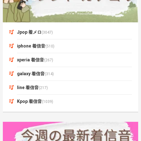
Jpop 着メロ
(3047)
iphone 着信音
(510)
xperia 着信音
(267)
galaxy 着信音
(314)
line 着信音
(217)
Kpop 着信音
(1039)