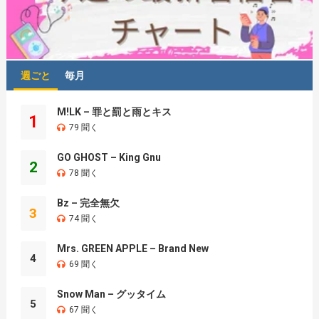
週ごと
毎月
M!LK – 罪と罰と雨とキス
1
79 聞く
GO GHOST – King Gnu
2
78 聞く
Bz – 完全無欠
3
74 聞く
Mrs. GREEN APPLE – Brand New
4
69 聞く
Snow Man – グッタイム
5
67 聞く