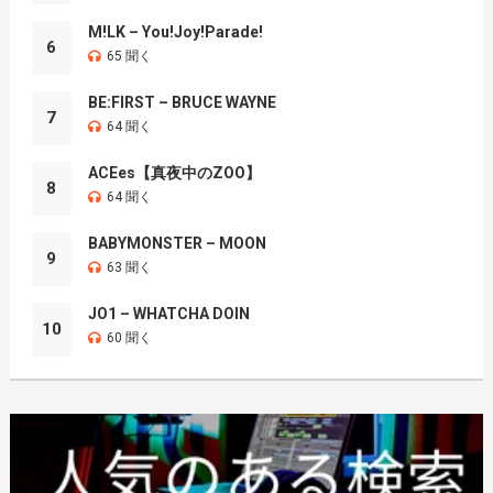
M!LK – You!Joy!Parade!
6
65 聞く
BE:FIRST – BRUCE WAYNE
7
64 聞く
ACEes【真夜中のZOO】
8
64 聞く
BABYMONSTER – MOON
9
63 聞く
JO1 – WHATCHA DOIN
10
60 聞く