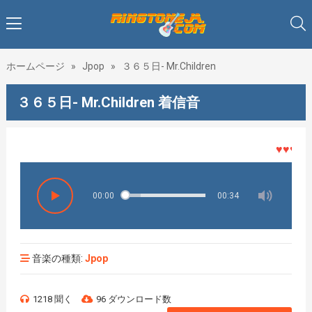
ホームページ
»
Jpop
»
３６５日- Mr.Children
３６５日- Mr.Children 着信音
♥♥♥着メ
00:00
00:34
音楽の種類:
Jpop
1218 聞く
96 ダウンロード数