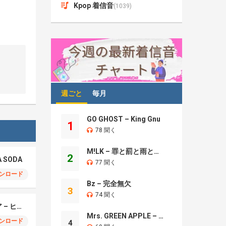
Kpop 着信音
(1039)
週ごと
毎月
GO GHOST – King Gnu
1
78 聞く
M!LK – 罪と罰と雨とキス
2
A SODA
77 聞く
ンロード
Bz – 完全無欠
3
74 聞く
モエチャッカファイア – ヒューゴ、狛野真斗、ライト、セヴェリアン (Cover )
Mrs. GREEN APPLE – Brand New
ンロード
4