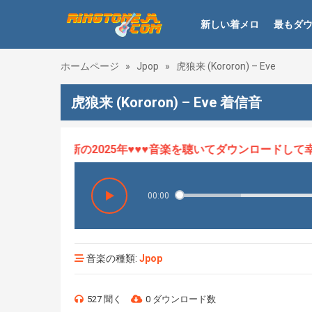
新しい着メロ
最もダ
ホームページ
»
Jpop
»
虎狼来 (Kororon) – Eve
虎狼来 (Kororon) – Eve 着信音
ロHOT、最新の2025年♥♥♥音楽を聴いてダウンロードして幸せ
00:00
音楽の種類:
Jpop
527 聞く
0 ダウンロード数