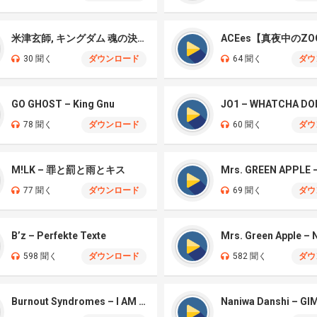
米津玄師, キングダム 魂の決戦 – 公開記念PV
ACEes【真夜中のZO
30 聞く
ダウンロード
64 聞く
ダウ
GO GHOST – King Gnu
JO1 – WHATCHA DO
78 聞く
ダウンロード
60 聞く
ダウ
M!LK – 罪と罰と雨とキス
77 聞く
ダウンロード
69 聞く
ダウ
B’z – Perfekte Texte
598 聞く
ダウンロード
582 聞く
ダウ
Burnout Syndromes – I AM A HERO