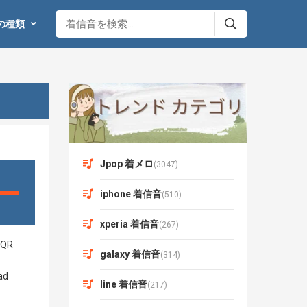
の種類
Jpop 着メロ
(3047)
iphone 着信音
(510)
xperia 着信音
(267)
galaxy 着信音
(314)
line 着信音
(217)