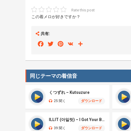
Rate this post
この着メロが好きですか？
共有:
Facebook
Twitter
Pinterest
VK
Share
同じテーマの着信音
くつずれ – Kutsuzure
25 聞く
ダウンロード
ILLIT (아일릿) – I Got Your Back
39 聞く
ダウンロード