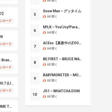
69 聞く
Snow Man – グッタイム
O】
5
66 聞く
ンロード
M!LK – You!Joy!Parade!
6
64 聞く
IN
ACEes【真夜中のZOO】
ンロード
7
64 聞く
BE:FIRST – BRUCE WAYNE
Mrs. GREEN APPLE – Brand New
8
63 聞く
ンロード
BABYMONSTER – MOON
9
63 聞く
Mrs. Green Apple – NO.7 (LIVE)
ンロード
JO1 – WHATCHA DOIN
10
60 聞く
Naniwa Danshi – GIMME THE DAY