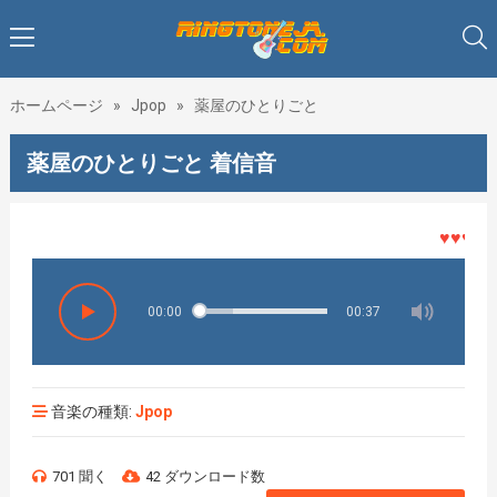
ホームページ
»
Jpop
»
薬屋のひとりごと
薬屋のひとりごと 着信音
♥♥♥着メ
00:00
00:37
音楽の種類:
Jpop
701 聞く
42 ダウンロード数