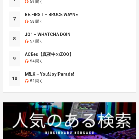
59 聞く
BE:FIRST – BRUCE WAYNE
7
58 聞く
JO1 – WHATCHA DOIN
8
57 聞く
ACEes【真夜中のZOO】
9
54 聞く
M!LK – You!Joy!Parade!
10
52 聞く