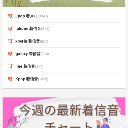
Jpop 着メロ
(3047)
iphone 着信音
(510)
xperia 着信音
(267)
galaxy 着信音
(314)
line 着信音
(217)
Kpop 着信音
(1039)