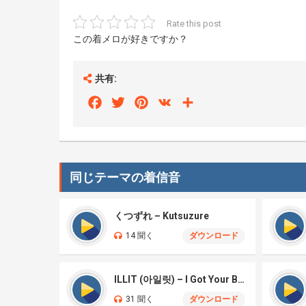
Rate this post
この着メロが好きですか？
共有:
Facebook
Twitter
Pinterest
VK
Share
同じテーマの着信音
くつずれ – Kutsuzure
14 聞く
ダウンロード
ILLIT (아일릿) – I Got Your Back
31 聞く
ダウンロード