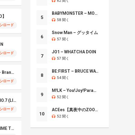
62 聞く
BABYMONSTER – MOON
O】
5
58 聞く
ンロード
Snow Man – グッタイム
6
57 聞く
IN
JO1 – WHATCHA DOIN
ンロード
7
57 聞く
BE:FIRST – BRUCE WAYNE
Mrs. GREEN APPLE – Brand New
8
54 聞く
ンロード
M!LK – You!Joy!Parade!
9
52 聞く
Mrs. Green Apple – NO.7 (LIVE)
ンロード
ACEes【真夜中のZOO】
10
52 聞く
Naniwa Danshi – GIMME THE DAY