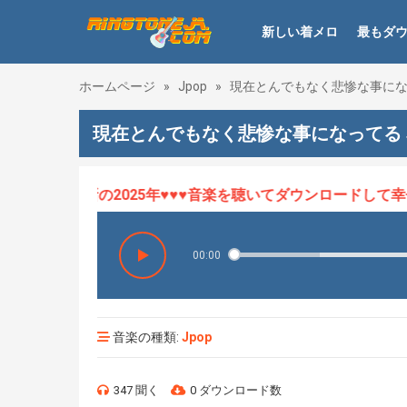
新しい着メロ
最もダ
ホームページ
»
Jpop
»
現在とんでもなく悲惨な事に
現在とんでもなく悲惨な事になってる
ロHOT、最新の2025年♥♥♥音楽を聴いてダウンロードして幸せに
00:00
音楽の種類:
Jpop
347 聞く
0 ダウンロード数