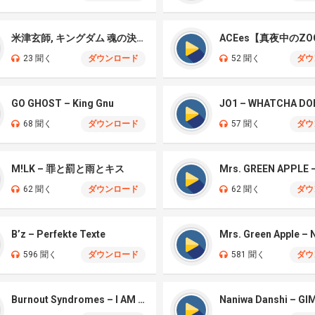
米津玄師, キングダム 魂の決戦 – 公開記念PV
ACEes【真夜中のZO
23 聞く
ダウンロード
52 聞く
ダウ
GO GHOST – King Gnu
JO1 – WHATCHA DO
68 聞く
ダウンロード
57 聞く
ダウ
M!LK – 罪と罰と雨とキス
62 聞く
ダウンロード
62 聞く
ダウ
B’z – Perfekte Texte
596 聞く
ダウンロード
581 聞く
ダウ
Burnout Syndromes – I AM A HERO