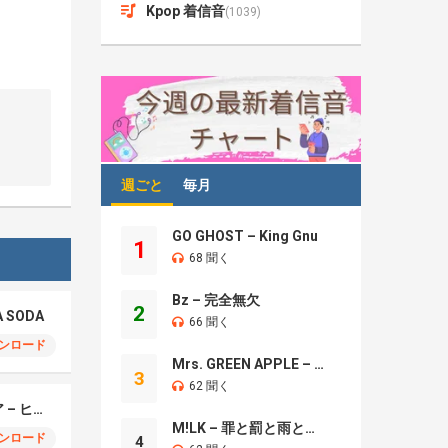
Kpop 着信音
(1039)
週ごと
毎月
GO GHOST – King Gnu
1
68 聞く
Bz – 完全無欠
2
A SODA
66 聞く
ンロード
Mrs. GREEN APPLE – Brand New
3
62 聞く
モエチャッカファイア – ヒューゴ、狛野真斗、ライト、セヴェリアン (Cover )
M!LK – 罪と罰と雨とキス
ンロード
4