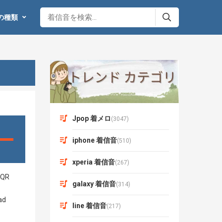
の種類
Jpop 着メロ
(3047)
iphone 着信音
(510)
xperia 着信音
(267)
galaxy 着信音
(314)
line 着信音
(217)