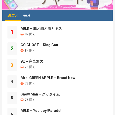
週ごと
毎月
M!LK – 罪と罰と雨とキス
1
87 聞く
GO GHOST – King Gnu
2
84 聞く
Bz – 完全無欠
3
78 聞く
Mrs. GREEN APPLE – Brand New
4
78 聞く
Snow Man – グッタイム
5
76 聞く
M!LK – You!Joy!Parade!
6