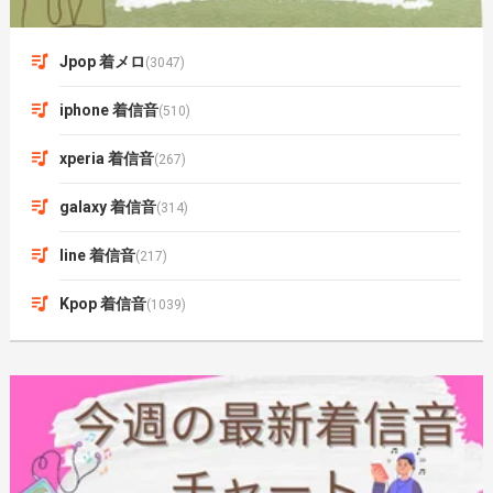
Jpop 着メロ
(3047)
iphone 着信音
(510)
xperia 着信音
(267)
galaxy 着信音
(314)
line 着信音
(217)
Kpop 着信音
(1039)