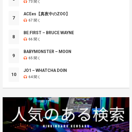
73 聞く
ACEes【真夜中のZOO】
7
67 聞く
BE:FIRST – BRUCE WAYNE
8
66 聞く
BABYMONSTER – MOON
9
65 聞く
JO1 – WHATCHA DOIN
10
64 聞く