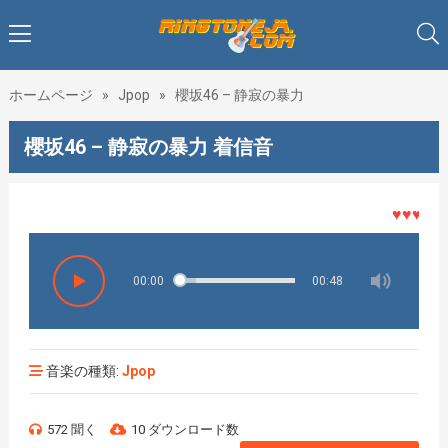
ホームページ
»
Jpop
»
櫻坂46 – 静寂の暴力
櫻坂46 – 静寂の暴力 着信音
♥♥♥着メロ
00:00
00:48
音楽の種類:
Jpop
572 聞く
10 ダウンロード数